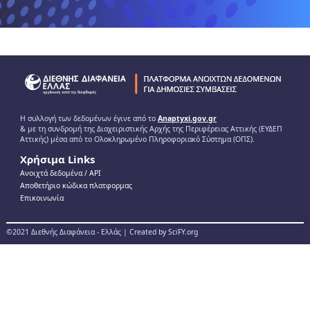
Η συλλογή των δεδομένων έγινε από το
Anaptyxi.gov.gr
& με τη συνδρομή της Διαχειριστικής Αρχής της Περιφέρειας Αττικής (ΕΥΔΕΠ
Αττικής) μέσα από το Ολοκληρωμένο Πληροφοριακό Σύστημα (ΟΠΣ).
Χρήσιμα Links
Ανοιχτά δεδομένα / ΑPI
Αποθετήριο κώδικα πλατφορμας
Επικοινωνία
©2021 Διεθνής Διαφάνεια - Ελλάς | Created by SciFY.org