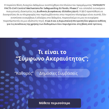
Η παρούσα Βάση Ανοιχτών Δεδομένων αναπτύχθηκε στο πλαίσιο του προγράμματος
“INTEGRITY
PACTS-Civil Control Mechanisms for Safeguarding EU funds, Phase 2″
και αποτελεί αντικείµενο
πνευµατικής ιδιοκτησίας της
∆ιεθνούς ∆ιαφάνειας- Ελλάδος (ΔΔ-Ε)
. Η ΔΔ-Ε προσπάθησε να
διασφαλίσει ότι οι πληροφορίες που περιλαμβάνονται στην παρούσα πλατφόρμα είναι σωστές. Εάν
εντοπίσετε ανακρίβειες ή ελλείψεις στα δεδομένα, παρακαλούμε να μας το αναφέρετε
παραπέμποντάς σε μια αξιόπιστη πηγή.
Η ΔΔ-Ε και η Ευρωπαϊκή Επιτροπή δεν φέρουν ευθύνη
για τις συνέπειες της χρήσης των δεδομένων που περιέχονται στη βάση από τρίτους.
Τι είναι το
“Σύμφωνο Ακεραιότητας”;
“Kαθαρές”
Δημόσιες Συμβάσεις
Μάθετε περισσότερα