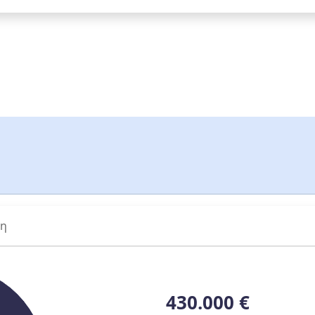
ση
430.000 €