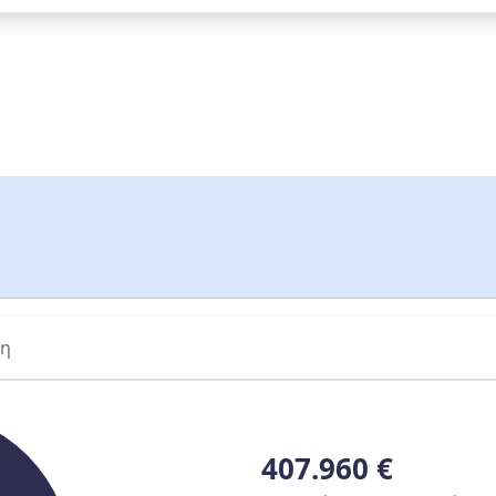
ση
407.960 €