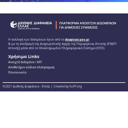
Η συλλογή των δεδομένων έγινε από το
Anaptyxi.gov.gr
& με τη συνδρομή της Διαχειριστικής Αρχής της Περιφέρειας Αττικής (ΕΥΔΕΠ
Αττικής) μέσα από το Ολοκληρωμένο Πληροφοριακό Σύστημα (ΟΠΣ).
Χρήσιμα Links
Ανοιχτά δεδομένα / ΑPI
Αποθετήριο κώδικα πλατφορμας
Επικοινωνία
©2021 Διεθνής Διαφάνεια - Ελλάς | Created by SciFY.org