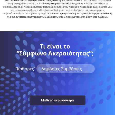
PACTS-Civil Control Mechanisms for Safeguarding EU funds, Phase 2″
και αποτελεί αντικείµενο
πνευµατικής ιδιοκτησίας της
∆ιεθνούς ∆ιαφάνειας- Ελλάδος (ΔΔ-Ε)
. Η ΔΔ-Ε προσπάθησε να
διασφαλίσει ότι οι πληροφορίες που περιλαμβάνονται στην παρούσα πλατφόρμα είναι σωστές. Εάν
εντοπίσετε ανακρίβειες ή ελλείψεις στα δεδομένα, παρακαλούμε να μας το αναφέρετε
παραπέμποντάς σε μια αξιόπιστη πηγή.
Η ΔΔ-Ε και η Ευρωπαϊκή Επιτροπή δεν φέρουν ευθύνη
για τις συνέπειες της χρήσης των δεδομένων που περιέχονται στη βάση από τρίτους.
Τι είναι το
“Σύμφωνο Ακεραιότητας”;
“Kαθαρές”
Δημόσιες Συμβάσεις
Μάθετε περισσότερα