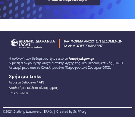
Η συλλογή των δεδομένων έγινε από το
Anaptyxi.gov.gr
& με τη συνδρομή της Διαχειριστικής Αρχής της Περιφέρειας Αττικής (ΕΥΔΕΠ
Αττικής) μέσα από το Ολοκληρωμένο Πληροφοριακό Σύστημα (ΟΠΣ).
Χρήσιμα Links
Ανοιχτά δεδομένα / ΑPI
Αποθετήριο κώδικα πλατφορμας
Επικοινωνία
©2021 Διεθνής Διαφάνεια - Ελλάς | Created by SciFY.org