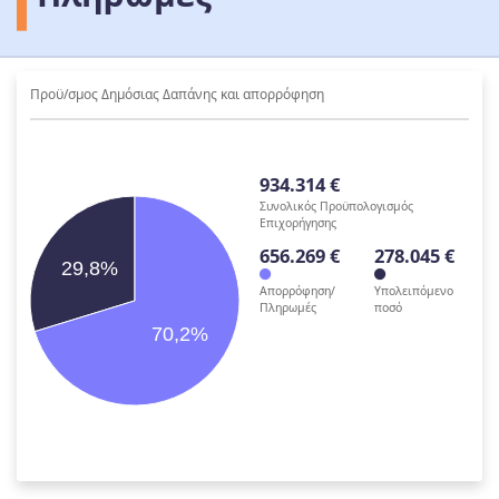
Προϋ/σμος Δημόσιας Δαπάνης και απορρόφηση
934.314 €
Συνολικός Προϋπολογισμός
Επιχορήγησης
656.269 €
278.045 €
29,8%
Απορρόφηση/
Υπολειπόμενο
Πληρωμές
ποσό
70,2%