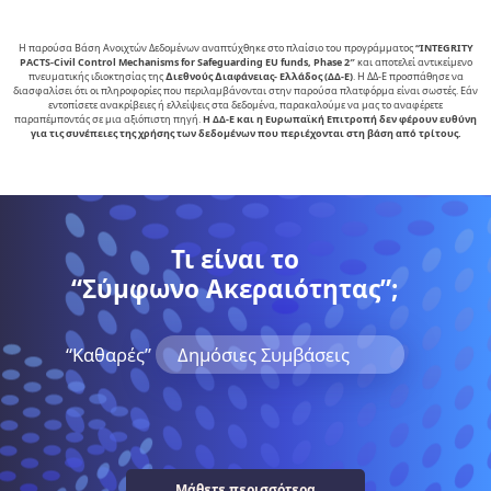
Η παρούσα Βάση Ανοιχτών Δεδομένων αναπτύχθηκε στο πλαίσιο του προγράμματος
“INTEGRITY
PACTS-Civil Control Mechanisms for Safeguarding EU funds, Phase 2″
και αποτελεί αντικείµενο
πνευµατικής ιδιοκτησίας της
∆ιεθνούς ∆ιαφάνειας- Ελλάδος (ΔΔ-Ε)
. Η ΔΔ-Ε προσπάθησε να
διασφαλίσει ότι οι πληροφορίες που περιλαμβάνονται στην παρούσα πλατφόρμα είναι σωστές. Εάν
εντοπίσετε ανακρίβειες ή ελλείψεις στα δεδομένα, παρακαλούμε να μας το αναφέρετε
παραπέμποντάς σε μια αξιόπιστη πηγή.
Η ΔΔ-Ε και η Ευρωπαϊκή Επιτροπή δεν φέρουν ευθύνη
για τις συνέπειες της χρήσης των δεδομένων που περιέχονται στη βάση από τρίτους.
Τι είναι το
“Σύμφωνο Ακεραιότητας”;
“Kαθαρές”
Δημόσιες Συμβάσεις
Μάθετε περισσότερα