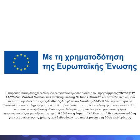
Η παρούσα Βάση Ανοιχτών Δεδομένων αναπτύχθηκε στο πλαίσιο του προγράμματος
“INTEGRITY
PACTS-Civil Control Mechanisms for Safeguarding EU funds, Phase 2″
και αποτελεί αντικείµενο
πνευµατικής ιδιοκτησίας της
∆ιεθνούς ∆ιαφάνειας- Ελλάδος (ΔΔ-Ε)
. Η ΔΔ-Ε προσπάθησε να
διασφαλίσει ότι οι πληροφορίες που περιλαμβάνονται στην παρούσα πλατφόρμα είναι σωστές. Εάν
εντοπίσετε ανακρίβειες ή ελλείψεις στα δεδομένα, παρακαλούμε να μας το αναφέρετε
παραπέμποντάς σε μια αξιόπιστη πηγή.
Η ΔΔ-Ε και η Ευρωπαϊκή Επιτροπή δεν φέρουν ευθύνη
για τις συνέπειες της χρήσης των δεδομένων που περιέχονται στη βάση από τρίτους.