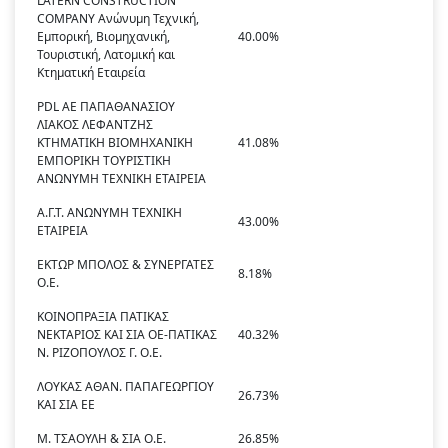
LATERN CONSTRUCTION
COMPANY Ανώνυμη Τεχνική,
Εμπορική, Βιομηχανική,
40.00%
Τουριστική, Λατομική και
Κτηματική Εταιρεία
PDL ΑΕ ΠΑΠΑΘΑΝΑΣΙΟΥ
ΛΙΑΚΟΣ ΛΕΦΑΝΤΖΗΣ
ΚΤΗΜΑΤΙΚΗ ΒΙΟΜΗΧΑΝΙΚΗ
41.08%
ΕΜΠΟΡΙΚΗ ΤΟΥΡΙΣΤΙΚΗ
ΑΝΩΝΥΜΗ ΤΕΧΝΙΚΗ ΕΤΑΙΡΕΙΑ
Α.Γ.Τ. ΑΝΩΝΥΜΗ ΤΕΧΝΙΚΗ
43.00%
ΕΤΑΙΡΕΙΑ
ΕΚΤΩΡ ΜΠΟΛΟΣ & ΣΥΝΕΡΓΑΤΕΣ
8.18%
Ο.Ε.
ΚΟΙΝΟΠΡΑΞΙΑ ΠΑΤΙΚΑΣ
ΝΕΚΤΑΡΙΟΣ ΚΑΙ ΣΙΑ ΟΕ-ΠΑΤΙΚΑΣ
40.32%
Ν. ΡΙΖΟΠΟΥΛΟΣ Γ. Ο.Ε.
ΛΟΥΚΑΣ ΑΘΑΝ. ΠΑΠΑΓΕΩΡΓΙΟΥ
26.73%
ΚΑΙ ΣΙΑ ΕΕ
Μ. ΤΣΑΟΥΛΗ & ΣΙΑ O.Ε.
26.85%