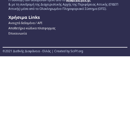
Η συλλογή των δεδομένων έγινε από το
Anaptyxi.gov.gr
& με τη συνδρομή της Διαχειριστικής Αρχής της Περιφέρειας Αττικής (ΕΥΔΕΠ
Αττικής) μέσα από το Ολοκληρωμένο Πληροφοριακό Σύστημα (ΟΠΣ).
Χρήσιμα Links
Ανοιχτά δεδομένα / ΑPI
Αποθετήριο κώδικα πλατφορμας
Επικοινωνία
©2021 Διεθνής Διαφάνεια - Ελλάς | Created by SciFY.org