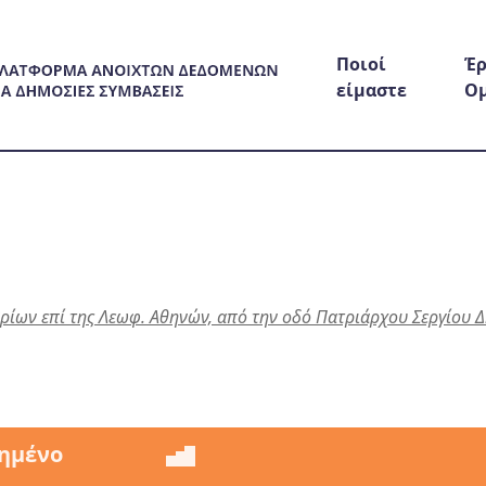
Ποιοί
Έρ
είμαστε
Ο
ίων επί της Λεωφ. Αθηνών, από την οδό Πατριάρχου Σεργίου 
ημένο