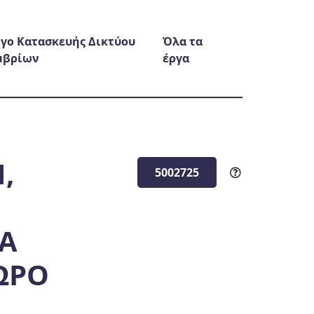
γο Κατασκευής Δικτύου
Όλα τα
μβρίων
έργα
,
5002725
Ι
ΙΑ
ΩΡΟ