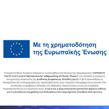
Η παρούσα Βάση Ανοιχτών Δεδομένων αναπτύχθηκε στο πλαίσιο του προγράμματος
“INTEGRITY
PACTS-Civil Control Mechanisms for Safeguarding EU funds, Phase 2″
και αποτελεί αντικείµενο
πνευµατικής ιδιοκτησίας της
∆ιεθνούς ∆ιαφάνειας- Ελλάδος (ΔΔ-Ε)
. Η ΔΔ-Ε προσπάθησε να
διασφαλίσει ότι οι πληροφορίες που περιλαμβάνονται στην παρούσα πλατφόρμα είναι σωστές. Εάν
εντοπίσετε ανακρίβειες ή ελλείψεις στα δεδομένα, παρακαλούμε να μας το αναφέρετε
παραπέμποντάς σε μια αξιόπιστη πηγή.
Η ΔΔ-Ε και η Ευρωπαϊκή Επιτροπή δεν φέρουν ευθύνη
για τις συνέπειες της χρήσης των δεδομένων που περιέχονται στη βάση από τρίτους.