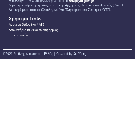
Η συλλογή των δεδομένων έγινε από το
Anaptyxi.gov.gr
& με τη συνδρομή της Διαχειριστικής Αρχής της Περιφέρειας Αττικής (ΕΥΔΕΠ
Αττικής) μέσα από το Ολοκληρωμένο Πληροφοριακό Σύστημα (ΟΠΣ).
Χρήσιμα Links
Ανοιχτά δεδομένα / ΑPI
Αποθετήριο κώδικα πλατφορμας
Επικοινωνία
©2021 Διεθνής Διαφάνεια - Ελλάς | Created by SciFY.org