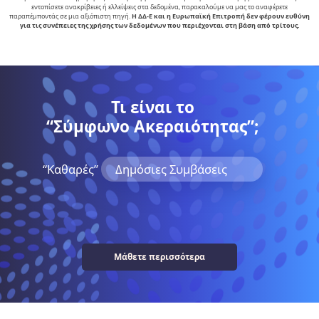
εντοπίσετε ανακρίβειες ή ελλείψεις στα δεδομένα, παρακαλούμε να μας το αναφέρετε
παραπέμποντάς σε μια αξιόπιστη πηγή.
Η ΔΔ-Ε και η Ευρωπαϊκή Επιτροπή δεν φέρουν ευθύνη
για τις συνέπειες της χρήσης των δεδομένων που περιέχονται στη βάση από τρίτους.
Τι είναι το
“Σύμφωνο Ακεραιότητας”;
“Kαθαρές”
Δημόσιες Συμβάσεις
Μάθετε περισσότερα