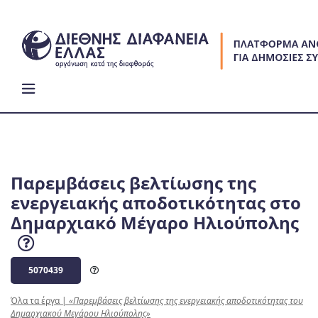
Skip
to
content
Παρεμβάσεις βελτίωσης της
ενεργειακής αποδοτικότητας στο
Δημαρχιακό Μέγαρο Ηλιούπολης
5070439
Όλα τα έργα
|
«Παρεμβάσεις βελτίωσης της ενεργειακής αποδοτικότητας του
Δημαρχιακού Μεγάρου Ηλιούπολης»