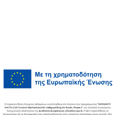
Η παρούσα Βάση Ανοιχτών Δεδομένων αναπτύχθηκε στο πλαίσιο του προγράμματος
“INTEGRITY
PACTS-Civil Control Mechanisms for Safeguarding EU funds, Phase 2″
και αποτελεί αντικείµενο
πνευµατικής ιδιοκτησίας της
∆ιεθνούς ∆ιαφάνειας- Ελλάδος (ΔΔ-Ε)
. Η ΔΔ-Ε προσπάθησε να
διασφαλίσει ότι οι πληροφορίες που περιλαμβάνονται στην παρούσα πλατφόρμα είναι σωστές. Εάν