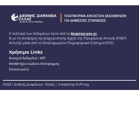
Η συλλογή των δεδομένων έγινε από το
Anaptyxi.gov.gr
& με τη συνδρομή της Διαχειριστικής Αρχής της Περιφέρειας Αττικής (ΕΥΔΕΠ
Αττικής) μέσα από το Ολοκληρωμένο Πληροφοριακό Σύστημα (ΟΠΣ).
Χρήσιμα Links
Ανοιχτά δεδομένα / ΑPI
Αποθετήριο κώδικα πλατφορμας
Επικοινωνία
©2021 Διεθνής Διαφάνεια - Ελλάς | Created by SciFY.org