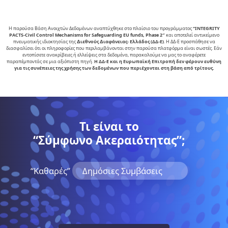
Η παρούσα Βάση Ανοιχτών Δεδομένων αναπτύχθηκε στο πλαίσιο του προγράμματος
“INTEGRITY
PACTS-Civil Control Mechanisms for Safeguarding EU funds, Phase 2″
και αποτελεί αντικείµενο
πνευµατικής ιδιοκτησίας της
∆ιεθνούς ∆ιαφάνειας- Ελλάδος (ΔΔ-Ε)
. Η ΔΔ-Ε προσπάθησε να
διασφαλίσει ότι οι πληροφορίες που περιλαμβάνονται στην παρούσα πλατφόρμα είναι σωστές. Εάν
εντοπίσετε ανακρίβειες ή ελλείψεις στα δεδομένα, παρακαλούμε να μας το αναφέρετε
παραπέμποντάς σε μια αξιόπιστη πηγή.
Η ΔΔ-Ε και η Ευρωπαϊκή Επιτροπή δεν φέρουν ευθύνη
για τις συνέπειες της χρήσης των δεδομένων που περιέχονται στη βάση από τρίτους.
Τι είναι το
“Σύμφωνο Ακεραιότητας”;
“Kαθαρές”
Δημόσιες Συμβάσεις