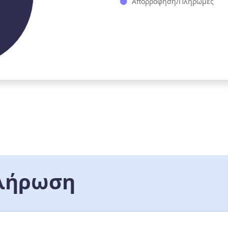
Απορρόφηση/Πληρωμές
λήρωση