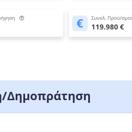
ρήγηση
Συνολ. Προϋ/σμο
119.980 €
/Δημοπράτηση