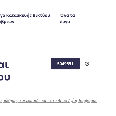
γο Κατασκευής Δικτύου
Όλα τα
μβρίων
έργα
αι
5049551
ου
υ μάθησης και εκπαίδευσης στο Δήμο Αγίας Βαρβάρας