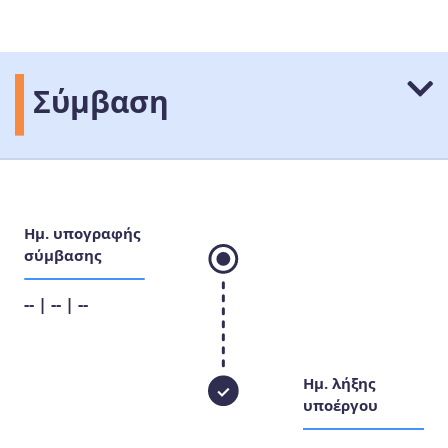
Σύμβαση
Ημ. υπογραφής
σύμβασης
-- | -- | --
Ημ. λήξης
υποέργου