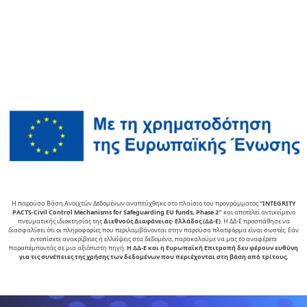
Η παρούσα Βάση Ανοιχτών Δεδομένων αναπτύχθηκε στο πλαίσιο του προγράμματος
“INTEGRITY
PACTS-Civil Control Mechanisms for Safeguarding EU funds, Phase 2″
και αποτελεί αντικείµενο
πνευµατικής ιδιοκτησίας της
∆ιεθνούς ∆ιαφάνειας- Ελλάδος (ΔΔ-Ε)
. Η ΔΔ-Ε προσπάθησε να
διασφαλίσει ότι οι πληροφορίες που περιλαμβάνονται στην παρούσα πλατφόρμα είναι σωστές. Εάν
εντοπίσετε ανακρίβειες ή ελλείψεις στα δεδομένα, παρακαλούμε να μας το αναφέρετε
παραπέμποντάς σε μια αξιόπιστη πηγή.
Η ΔΔ-Ε και η Ευρωπαϊκή Επιτροπή δεν φέρουν ευθύνη
για τις συνέπειες της χρήσης των δεδομένων που περιέχονται στη βάση από τρίτους.