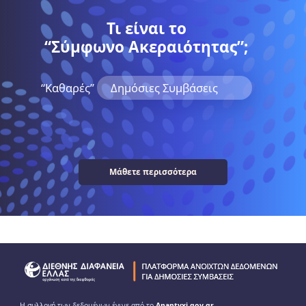
Τι είναι το
“Σύμφωνο Ακεραιότητας”;
“Kαθαρές”
Δημόσιες Συμβάσεις
Μάθετε περισσότερα
Η συλλογή των δεδομένων έγινε από το
Anaptyxi.gov.gr