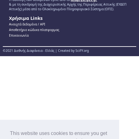
& με τη συνδρομή της Διαχειριστικής Αρχής της Περιφέρειας Αττικής (ΕΥΔΕΠ
Αττικής) μέσα από το Ολοκληρωμένο Πληροφοριακό Σύστημα (ΟΠΣ).
Χρήσιμα Links
Ανοιχτά δεδομένα / ΑPI
Αποθετήριο κώδικα πλατφορμας
Επικοινωνία
©2021 Διεθνής Διαφάνεια - Ελλάς | Created by SciFY.org
This website uses cookies to ensure you get