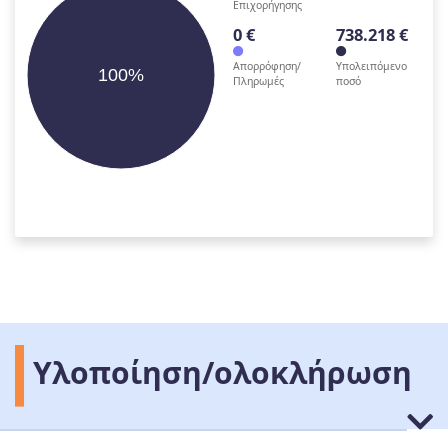
Επιχορήγησης
0 €
738.218 €
Απορρόφηση/
Υπολειπόμενο
100%
Πληρωμές
ποσό
Υλοποίηση/ολοκλήρωση