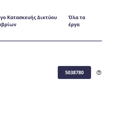
γο Κατασκευής Δικτύου
Όλα τα
μβρίων
έργα
5038780