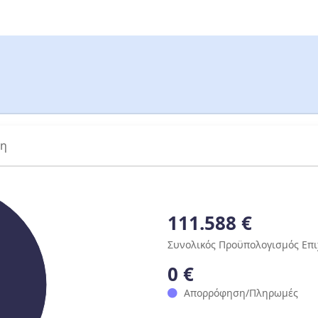
ση
111.588 €
Συνολικός Προϋπολογισμός Επ
0 €
Απορρόφηση/Πληρωμές