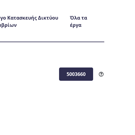
γο Κατασκευής Δικτύου
Όλα τα
μβρίων
έργα
5003660