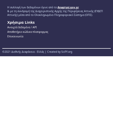
Η συλλογή των δεδομένων έγινε από το
Anaptyxi.gov.gr
& με τη συνδρομή της Διαχειριστικής Αρχής της Περιφέρειας Αττικής (ΕΥΔΕΠ
Αττικής) μέσα από το Ολοκληρωμένο Πληροφοριακό Σύστημα (ΟΠΣ).
Χρήσιμα Links
Ανοιχτά δεδομένα / ΑPI
Αποθετήριο κώδικα πλατφορμας
Επικοινωνία
©2021 Διεθνής Διαφάνεια - Ελλάς | Created by SciFY.org