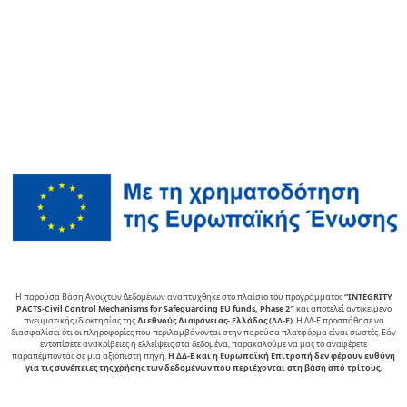
Η παρούσα Βάση Ανοιχτών Δεδομένων αναπτύχθηκε στο πλαίσιο του προγράμματος
“INTEGRITY
PACTS-Civil Control Mechanisms for Safeguarding EU funds, Phase 2″
και αποτελεί αντικείµενο
πνευµατικής ιδιοκτησίας της
∆ιεθνούς ∆ιαφάνειας- Ελλάδος (ΔΔ-Ε)
. Η ΔΔ-Ε προσπάθησε να
διασφαλίσει ότι οι πληροφορίες που περιλαμβάνονται στην παρούσα πλατφόρμα είναι σωστές. Εάν
εντοπίσετε ανακρίβειες ή ελλείψεις στα δεδομένα, παρακαλούμε να μας το αναφέρετε
παραπέμποντάς σε μια αξιόπιστη πηγή.
Η ΔΔ-Ε και η Ευρωπαϊκή Επιτροπή δεν φέρουν ευθύνη
για τις συνέπειες της χρήσης των δεδομένων που περιέχονται στη βάση από τρίτους.