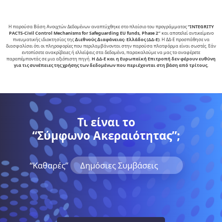
Η παρούσα Βάση Ανοιχτών Δεδομένων αναπτύχθηκε στο πλαίσιο του προγράμματος
“INTEGRITY
PACTS-Civil Control Mechanisms for Safeguarding EU funds, Phase 2″
και αποτελεί αντικείµενο
πνευµατικής ιδιοκτησίας της
∆ιεθνούς ∆ιαφάνειας- Ελλάδος (ΔΔ-Ε)
. Η ΔΔ-Ε προσπάθησε να
διασφαλίσει ότι οι πληροφορίες που περιλαμβάνονται στην παρούσα πλατφόρμα είναι σωστές. Εάν
εντοπίσετε ανακρίβειες ή ελλείψεις στα δεδομένα, παρακαλούμε να μας το αναφέρετε
παραπέμποντάς σε μια αξιόπιστη πηγή.
Η ΔΔ-Ε και η Ευρωπαϊκή Επιτροπή δεν φέρουν ευθύνη
για τις συνέπειες της χρήσης των δεδομένων που περιέχονται στη βάση από τρίτους.
Τι είναι το
“Σύμφωνο Ακεραιότητας”;
“Kαθαρές”
Δημόσιες Συμβάσεις