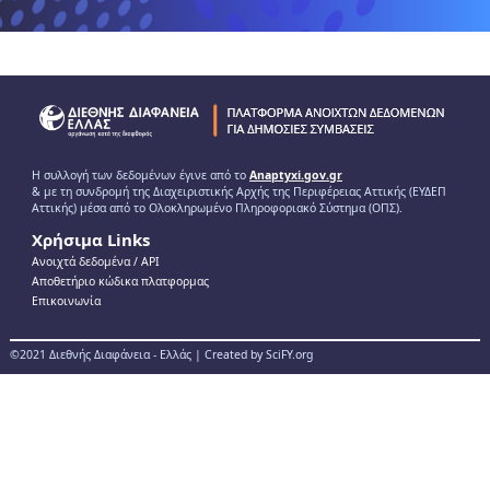
Η συλλογή των δεδομένων έγινε από το
Anaptyxi.gov.gr
& με τη συνδρομή της Διαχειριστικής Αρχής της Περιφέρειας Αττικής (ΕΥΔΕΠ
Αττικής) μέσα από το Ολοκληρωμένο Πληροφοριακό Σύστημα (ΟΠΣ).
Χρήσιμα Links
Ανοιχτά δεδομένα / ΑPI
Αποθετήριο κώδικα πλατφορμας
Επικοινωνία
©2021 Διεθνής Διαφάνεια - Ελλάς | Created by SciFY.org