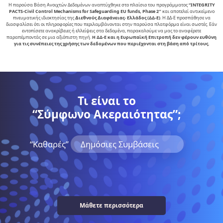
Η παρούσα Βάση Ανοιχτών Δεδομένων αναπτύχθηκε στο πλαίσιο του προγράμματος
“INTEGRITY
PACTS-Civil Control Mechanisms for Safeguarding EU funds, Phase 2″
και αποτελεί αντικείµενο
πνευµατικής ιδιοκτησίας της
∆ιεθνούς ∆ιαφάνειας- Ελλάδος (ΔΔ-Ε)
. Η ΔΔ-Ε προσπάθησε να
διασφαλίσει ότι οι πληροφορίες που περιλαμβάνονται στην παρούσα πλατφόρμα είναι σωστές. Εάν
εντοπίσετε ανακρίβειες ή ελλείψεις στα δεδομένα, παρακαλούμε να μας το αναφέρετε
παραπέμποντάς σε μια αξιόπιστη πηγή.
Η ΔΔ-Ε και η Ευρωπαϊκή Επιτροπή δεν φέρουν ευθύνη
για τις συνέπειες της χρήσης των δεδομένων που περιέχονται στη βάση από τρίτους.
Τι είναι το
“Σύμφωνο Ακεραιότητας”;
“Kαθαρές”
Δημόσιες Συμβάσεις
Μάθετε περισσότερα