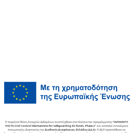
Η παρούσα Βάση Ανοιχτών Δεδομένων αναπτύχθηκε στο πλαίσιο του προγράμματος
“INTEGRITY
PACTS-Civil Control Mechanisms for Safeguarding EU funds, Phase 2″
και αποτελεί αντικείµενο
πνευµατικής ιδιοκτησίας της
∆ιεθνούς ∆ιαφάνειας- Ελλάδος (ΔΔ-Ε)
. Η ΔΔ-Ε προσπάθησε να