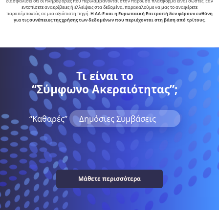
διασφαλίσει ότι οι πληροφορίες που περιλαμβάνονται στην παρούσα πλατφόρμα είναι σωστές. Εάν
εντοπίσετε ανακρίβειες ή ελλείψεις στα δεδομένα, παρακαλούμε να μας το αναφέρετε
παραπέμποντάς σε μια αξιόπιστη πηγή.
Η ΔΔ-Ε και η Ευρωπαϊκή Επιτροπή δεν φέρουν ευθύνη
για τις συνέπειες της χρήσης των δεδομένων που περιέχονται στη βάση από τρίτους.
Τι είναι το
“Σύμφωνο Ακεραιότητας”;
“Kαθαρές”
Δημόσιες Συμβάσεις
Μάθετε περισσότερα