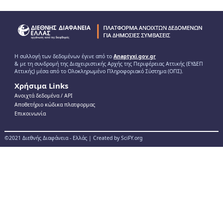
Η συλλογή των δεδομένων έγινε από το
Anaptyxi.gov.gr
& με τη συνδρομή της Διαχειριστικής Αρχής της Περιφέρειας Αττικής (ΕΥΔΕΠ
Αττικής) μέσα από το Ολοκληρωμένο Πληροφοριακό Σύστημα (ΟΠΣ).
Χρήσιμα Links
Ανοιχτά δεδομένα / ΑPI
Αποθετήριο κώδικα πλατφορμας
Επικοινωνία
©2021 Διεθνής Διαφάνεια - Ελλάς | Created by SciFY.org