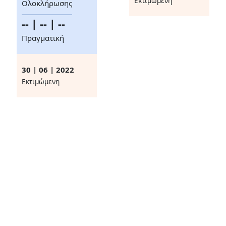
Eκτιμώμενη
Ολοκλήρωσης
-- | -- | --
Πραγματική
30 | 06 | 2022
Eκτιμώμενη