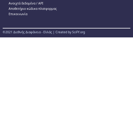
Ανοιχτά δεδομένα / ΑPI
Αποθετήριο κώδικα πλατφορμας
Επικοινωνία
©2021 Διεθνής Διαφάνεια - Ελλάς | Created by SciFY.org