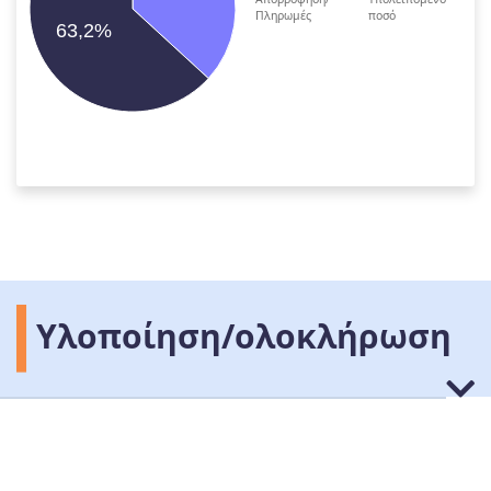
Πληρωμές
ποσό
63,2%
Υλοποίηση/ολοκλήρωση