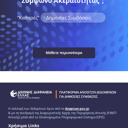
“Σύμφωνο Ακεραιότητας”;
“Kαθαρές”
Δημόσιες Συμβάσεις
Μάθετε περισσότερα
Η συλλογή των δεδομένων έγινε από το
Anaptyxi.gov.gr
& με τη συνδρομή της Διαχειριστικής Αρχής της Περιφέρειας Αττικής (ΕΥΔΕΠ
Αττικής) μέσα από το Ολοκληρωμένο Πληροφοριακό Σύστημα (ΟΠΣ).
Χρήσιμα Links