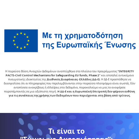
Η παρούσα Βάση Ανοιχτών Δεδομένων αναπτύχθηκε στο πλαίσιο του προγράμματος
“INTEGRITY
PACTS-Civil Control Mechanisms for Safeguarding EU funds, Phase 2″
και αποτελεί αντικείµενο
πνευµατικής ιδιοκτησίας της
∆ιεθνούς ∆ιαφάνειας- Ελλάδος (ΔΔ-Ε)
. Η ΔΔ-Ε προσπάθησε να
διασφαλίσει ότι οι πληροφορίες που περιλαμβάνονται στην παρούσα πλατφόρμα είναι σωστές. Εάν
εντοπίσετε ανακρίβειες ή ελλείψεις στα δεδομένα, παρακαλούμε να μας το αναφέρετε
παραπέμποντάς σε μια αξιόπιστη πηγή.
Η ΔΔ-Ε και η Ευρωπαϊκή Επιτροπή δεν φέρουν ευθύνη
για τις συνέπειες της χρήσης των δεδομένων που περιέχονται στη βάση από τρίτους.
Τι είναι το