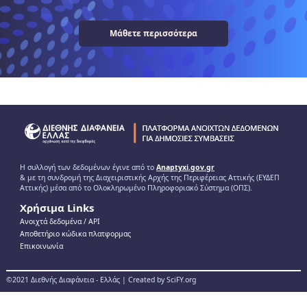
Μάθετε περισσότερα
Η συλλογή των δεδομένων έγινε από το
Anaptyxi.gov.gr
& με τη συνδρομή της Διαχειριστικής Αρχής της Περιφέρειας Αττικής (ΕΥΔΕΠ
Αττικής) μέσα από το Ολοκληρωμένο Πληροφοριακό Σύστημα (ΟΠΣ).
Χρήσιμα Links
Ανοιχτά δεδομένα / ΑPI
Αποθετήριο κώδικα πλατφορμας
Επικοινωνία
©2021 Διεθνής Διαφάνεια - Ελλάς | Created by SciFY.org