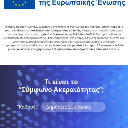
Η παρούσα Βάση Ανοιχτών Δεδομένων αναπτύχθηκε στο πλαίσιο του προγράμματος
“INTEGRITY
PACTS-Civil Control Mechanisms for Safeguarding EU funds, Phase 2″
και αποτελεί αντικείµενο
πνευµατικής ιδιοκτησίας της
∆ιεθνούς ∆ιαφάνειας- Ελλάδος (ΔΔ-Ε)
. Η ΔΔ-Ε προσπάθησε να
διασφαλίσει ότι οι πληροφορίες που περιλαμβάνονται στην παρούσα πλατφόρμα είναι σωστές. Εάν
εντοπίσετε ανακρίβειες ή ελλείψεις στα δεδομένα, παρακαλούμε να μας το αναφέρετε
παραπέμποντάς σε μια αξιόπιστη πηγή.
Η ΔΔ-Ε και η Ευρωπαϊκή Επιτροπή δεν φέρουν ευθύνη
για τις συνέπειες της χρήσης των δεδομένων που περιέχονται στη βάση από τρίτους.
Τι είναι το
“Σύμφωνο Ακεραιότητας”;
“Kαθαρές”
Δημόσιες Συμβάσεις