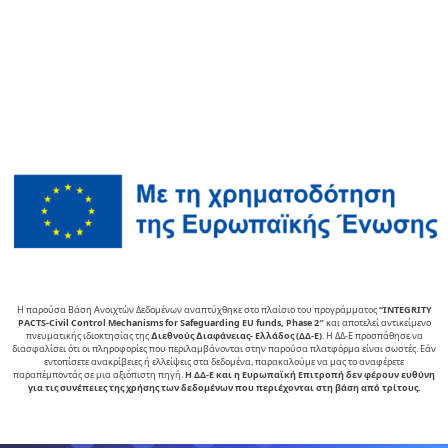
Η παρούσα Βάση Ανοιχτών Δεδομένων αναπτύχθηκε στο πλαίσιο του προγράμματος
“INTEGRITY
PACTS-Civil Control Mechanisms for Safeguarding EU funds, Phase 2″
και αποτελεί αντικείµενο
πνευµατικής ιδιοκτησίας της
∆ιεθνούς ∆ιαφάνειας- Ελλάδος (ΔΔ-Ε)
. Η ΔΔ-Ε προσπάθησε να
διασφαλίσει ότι οι πληροφορίες που περιλαμβάνονται στην παρούσα πλατφόρμα είναι σωστές. Εάν
εντοπίσετε ανακρίβειες ή ελλείψεις στα δεδομένα, παρακαλούμε να μας το αναφέρετε
παραπέμποντάς σε μια αξιόπιστη πηγή.
Η ΔΔ-Ε και η Ευρωπαϊκή Επιτροπή δεν φέρουν ευθύνη
για τις συνέπειες της χρήσης των δεδομένων που περιέχονται στη βάση από τρίτους.