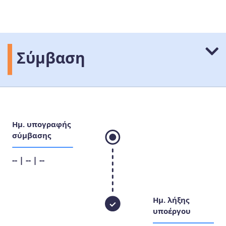
Σύμβαση
Ημ. υπογραφής
σύμβασης
-- | -- | --
Ημ. λήξης
υποέργου