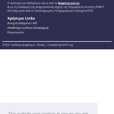
Η συλλογή των δεδομένων έγινε από το
Anaptyxi.gov.gr
& με τη συνδρομή της Διαχειριστικής Αρχής της Περιφέρειας Αττικής (ΕΥΔΕΠ
Αττικής) μέσα από το Ολοκληρωμένο Πληροφοριακό Σύστημα (ΟΠΣ).
Χρήσιμα Links
Ανοιχτά δεδομένα / ΑPI
Αποθετήριο κώδικα πλατφορμας
Επικοινωνία
©2021 Διεθνής Διαφάνεια - Ελλάς | Created by SciFY.org
This website uses cookies to ensure you get