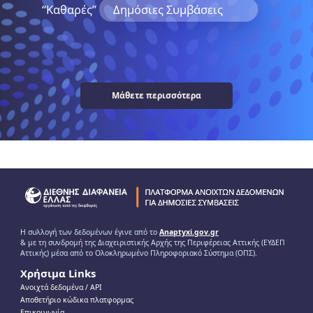
“Kαθαρές”
Δημόσιες Συμβάσεις
Μάθετε περισσότερα
Η συλλογή των δεδομένων έγινε από το
Anaptyxi.gov.gr
& με τη συνδρομή της Διαχειριστικής Αρχής της Περιφέρειας Αττικής (ΕΥΔΕΠ
Αττικής) μέσα από το Ολοκληρωμένο Πληροφοριακό Σύστημα (ΟΠΣ).
Χρήσιμα Links
Ανοιχτά δεδομένα / ΑPI
Αποθετήριο κώδικα πλατφορμας
Επικοινωνία