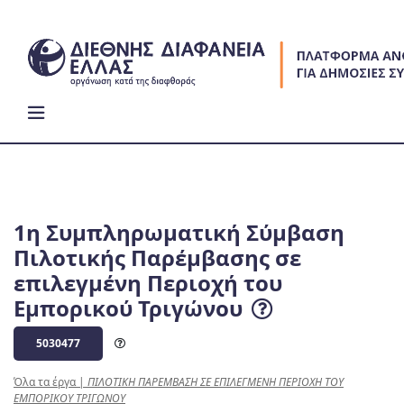
Skip
to
content
1η Συμπληρωματική Σύμβαση
Πιλοτικής Παρέμβασης σε
επιλεγμένη Περιοχή του
Εμπορικού Τριγώνου
5030477
Όλα τα έργα
|
ΠΙΛΟΤΙΚΗ ΠΑΡΕΜΒΑΣΗ ΣΕ ΕΠΙΛΕΓΜΕΝΗ ΠΕΡΙΟΧΗ ΤΟΥ
ΕΜΠΟΡΙΚΟΥ ΤΡΙΓΩΝΟΥ