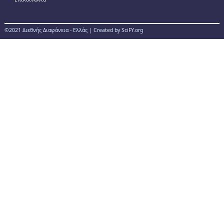
©2021 Διεθνής Διαφάνεια - Ελλάς | Created by SciFY.org