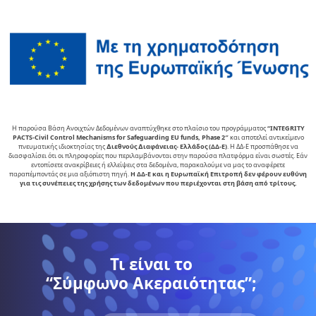
Η παρούσα Βάση Ανοιχτών Δεδομένων αναπτύχθηκε στο πλαίσιο του προγράμματος
“INTEGRITY
PACTS-Civil Control Mechanisms for Safeguarding EU funds, Phase 2″
και αποτελεί αντικείµενο
πνευµατικής ιδιοκτησίας της
∆ιεθνούς ∆ιαφάνειας- Ελλάδος (ΔΔ-Ε)
. Η ΔΔ-Ε προσπάθησε να
διασφαλίσει ότι οι πληροφορίες που περιλαμβάνονται στην παρούσα πλατφόρμα είναι σωστές. Εάν
εντοπίσετε ανακρίβειες ή ελλείψεις στα δεδομένα, παρακαλούμε να μας το αναφέρετε
παραπέμποντάς σε μια αξιόπιστη πηγή.
Η ΔΔ-Ε και η Ευρωπαϊκή Επιτροπή δεν φέρουν ευθύνη
για τις συνέπειες της χρήσης των δεδομένων που περιέχονται στη βάση από τρίτους.
Τι είναι το
“Σύμφωνο Ακεραιότητας”;