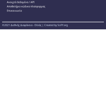
Ανοιχτά δεδομένα / ΑPI
Αποθετήριο κώδικα πλατφορμας
Επικοινωνία
©2021 Διεθνής Διαφάνεια - Ελλάς | Created by SciFY.org