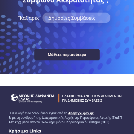
“Kαθαρές”
Δημόσιες Συμβάσεις
Μάθετε περισσότερα
Η συλλογή των δεδομένων έγινε από το
Anaptyxi.gov.gr
& με τη συνδρομή της Διαχειριστικής Αρχής της Περιφέρειας Αττικής (ΕΥΔΕΠ
Αττικής) μέσα από το Ολοκληρωμένο Πληροφοριακό Σύστημα (ΟΠΣ).
Χρήσιμα Links