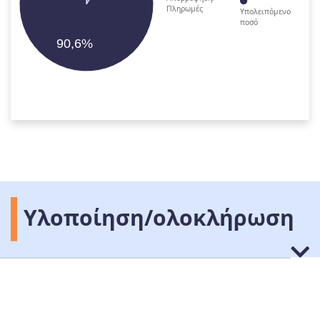
Πληρωμές
Υπολειπόμενο
ποσό
90,6%
Υλοποίηση/ολοκλήρωση