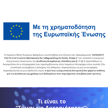
Η παρούσα Βάση Ανοιχτών Δεδομένων αναπτύχθηκε στο πλαίσιο του προγράμματος
“INTEGRITY
PACTS-Civil Control Mechanisms for Safeguarding EU funds, Phase 2″
και αποτελεί αντικείµενο
πνευµατικής ιδιοκτησίας της
∆ιεθνούς ∆ιαφάνειας- Ελλάδος (ΔΔ-Ε)
. Η ΔΔ-Ε προσπάθησε να
διασφαλίσει ότι οι πληροφορίες που περιλαμβάνονται στην παρούσα πλατφόρμα είναι σωστές. Εάν
εντοπίσετε ανακρίβειες ή ελλείψεις στα δεδομένα, παρακαλούμε να μας το αναφέρετε
παραπέμποντάς σε μια αξιόπιστη πηγή.
Η ΔΔ-Ε και η Ευρωπαϊκή Επιτροπή δεν φέρουν ευθύνη
για τις συνέπειες της χρήσης των δεδομένων που περιέχονται στη βάση από τρίτους.
Τι είναι το
“Σύμφωνο Ακεραιότητας”;