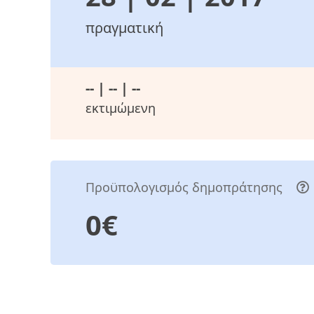
πραγματική
-- | -- | --
εκτιμώμενη
Προϋπολογισμός δημοπράτησης
0€