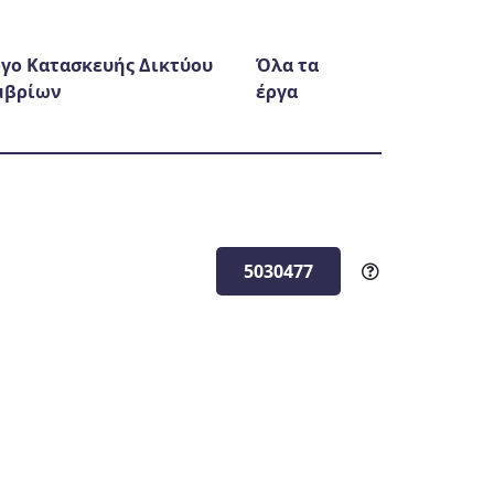
γο Κατασκευής Δικτύου
Όλα τα
μβρίων
έργα
5030477