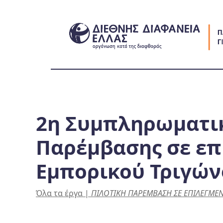
Skip
to
content
2η Συμπληρωματικ
Παρέμβασης σε επ
Εμπορικού Τριγών
Όλα τα έργα
|
ΠΙΛΟΤΙΚΗ ΠΑΡΕΜΒΑΣΗ ΣΕ ΕΠΙΛΕΓΜΕ