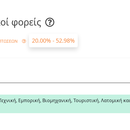
οί φορείς
20.00% - 52.98%
ΠΤΩΣΕΩΝ
ική, Εμπορική, Βιομηχανική, Τουριστική, Λατομική κα