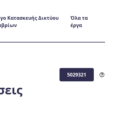
γο Κατασκευής Δικτύου
Όλα τα
μβρίων
έργα
5029321
σεις