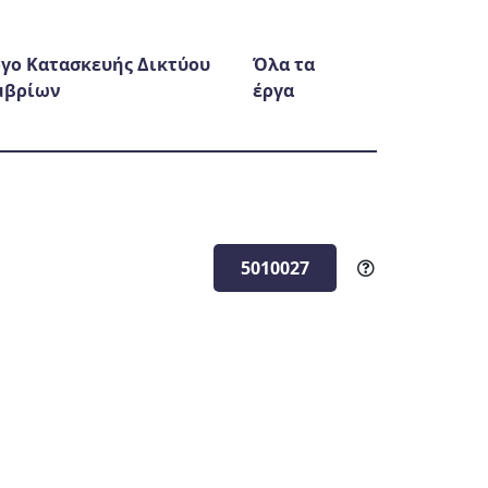
γο Κατασκευής Δικτύου
Όλα τα
μβρίων
έργα
5010027