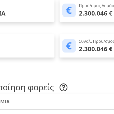
Προϋ/σμος Δημόσ
ΙΑ
2.300.046 €
Συνολ. Προϋ/σμο
2.300.046 €
ποίηση φορείς
ΜΙΑ