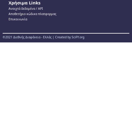
Χρήσιμα Links
Ανοιχτά δεδομένα / ΑPI
Αποθετήριο κώδικα πλατφορμας
Επικοινωνία
©2021 Διεθνής Διαφάνεια - Ελλάς | Created by SciFY.org