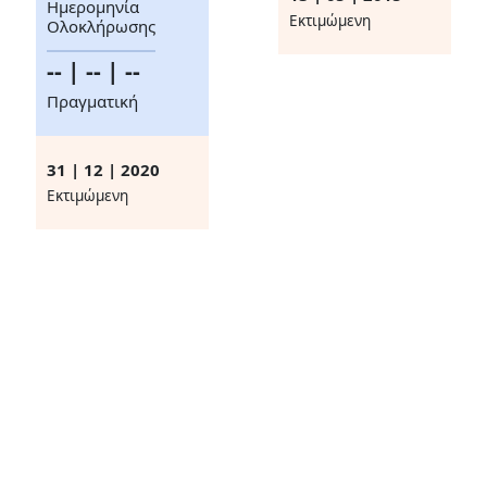
Ημερομηνία
Eκτιμώμενη
Ολοκλήρωσης
-- | -- | --
Πραγματική
31 | 12 | 2020
Eκτιμώμενη