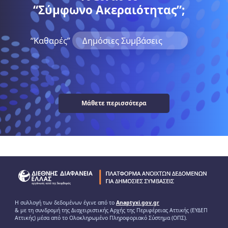
“Σύμφωνο Ακεραιότητας”;
“Kαθαρές”
Δημόσιες Συμβάσεις
Μάθετε περισσότερα
Η συλλογή των δεδομένων έγινε από το
Anaptyxi.gov.gr
& με τη συνδρομή της Διαχειριστικής Αρχής της Περιφέρειας Αττικής (ΕΥΔΕΠ
Αττικής) μέσα από το Ολοκληρωμένο Πληροφοριακό Σύστημα (ΟΠΣ).