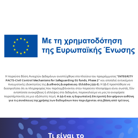
Η παρούσα Βάση Ανοιχτών Δεδομένων αναπτύχθηκε στο πλαίσιο του προγράμματος
“INTEGRITY
PACTS-Civil Control Mechanisms for Safeguarding EU funds, Phase 2″
και αποτελεί αντικείµενο
πνευµατικής ιδιοκτησίας της
∆ιεθνούς ∆ιαφάνειας- Ελλάδος (ΔΔ-Ε)
. Η ΔΔ-Ε προσπάθησε να
διασφαλίσει ότι οι πληροφορίες που περιλαμβάνονται στην παρούσα πλατφόρμα είναι σωστές. Εάν
εντοπίσετε ανακρίβειες ή ελλείψεις στα δεδομένα, παρακαλούμε να μας το αναφέρετε
παραπέμποντάς σε μια αξιόπιστη πηγή.
Η ΔΔ-Ε και η Ευρωπαϊκή Επιτροπή δεν φέρουν ευθύνη
για τις συνέπειες της χρήσης των δεδομένων που περιέχονται στη βάση από τρίτους.
Τι είναι το