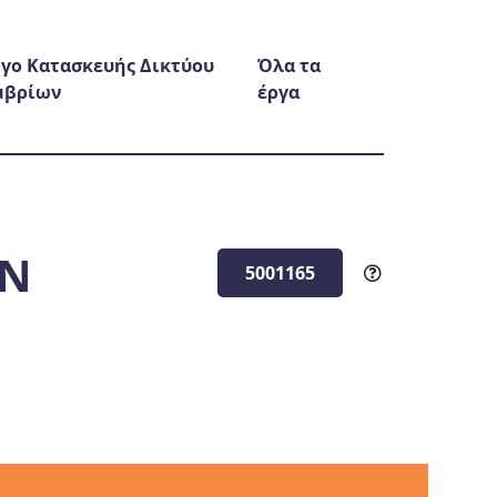
γο Κατασκευής Δικτύου
Όλα τα
μβρίων
έργα
ΩΝ
5001165